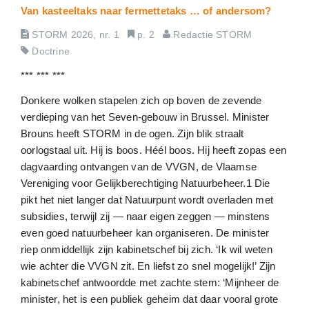
2
Van kasteeltaks naar fermettetaks … of andersom?
(
2
)
1
(
4
)
STORM 2026, nr. 1
p. 2
Redactie STORM
Doctrine
*** *** ***
Donkere wolken stapelen zich op boven de zevende
verdieping van het Seven-gebouw in Brussel. Minister
Brouns heeft STORM in de ogen. Zijn blik straalt
oorlogstaal uit. Hij is boos. Héél boos. Hij heeft zopas een
dagvaarding ontvangen van de VVGN, de Vlaamse
Vereniging voor Gelijkberechtiging Natuurbeheer.1 Die
pikt het niet langer dat Natuurpunt wordt overladen met
subsidies, terwijl zij — naar eigen zeggen — minstens
even goed natuurbeheer kan organiseren. De minister
riep onmiddellijk zijn kabinetschef bij zich. ‘Ik wil weten
wie achter die VVGN zit. En liefst zo snel mogelijk!’ Zijn
kabinetschef antwoordde met zachte stem: ‘Mijnheer de
minister, het is een publiek geheim dat daar vooral grote