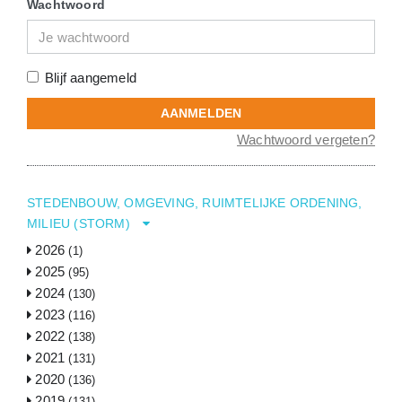
Wachtwoord
Blijf aangemeld
AANMELDEN
Wachtwoord vergeten?
STEDENBOUW, OMGEVING, RUIMTELIJKE ORDENING,
MILIEU (STORM)
2026
(
1
)
2025
1
(
1
)
(
95
)
2024
3-4
(
(
130
39
)
)
2023
2
4
(
(
29
34
(
116
)
)
)
2022
1
3
4
(
(
(
27
30
33
(
138
)
)
)
)
2021
2
3
4
(
(
(
34
30
37
(
131
)
)
)
)
2020
1
2
3
4
(
(
(
(
32
27
34
36
(
136
)
)
)
)
)
2019
1
2
3
4
(
(
(
(
26
36
32
31
(
131
)
)
)
)
)